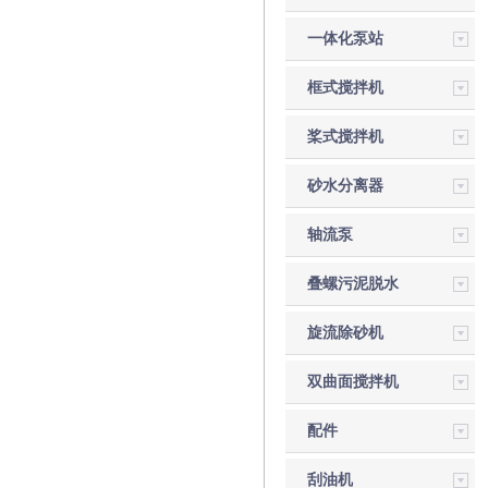
一体化泵站
框式搅拌机
桨式搅拌机
砂水分离器
轴流泵
叠螺污泥脱水
机
旋流除砂机
双曲面搅拌机
配件
刮油机