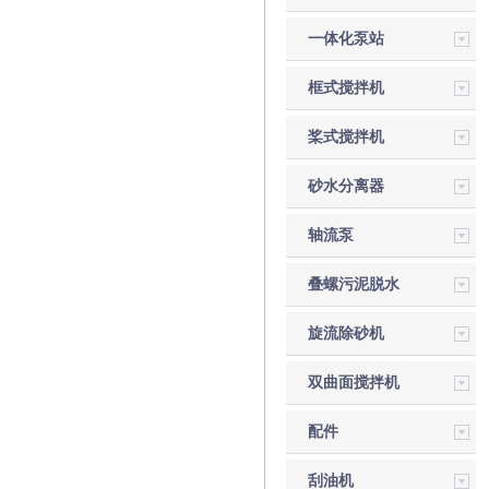
一体化泵站
框式搅拌机
桨式搅拌机
砂水分离器
轴流泵
叠螺污泥脱水
机
旋流除砂机
双曲面搅拌机
配件
刮油机