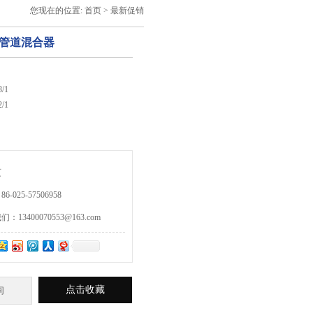
您现在的位置:
首页
>
最新促销
钢管道混合器
/1
/1
页
-025-57506958
13400070553@163.com
点击收藏
询