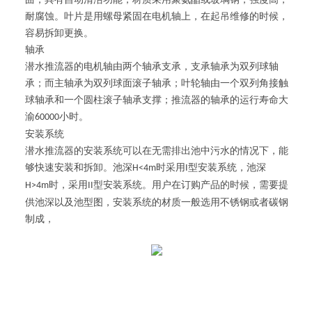
耐腐蚀。叶片是用螺母紧固在电机轴上，在起吊维修的时候，
容易拆卸更换。
轴承
潜水推流器的电机轴由两个轴承支承，支承轴承为双列球轴
承；而主轴承为双列球面滚子轴承；叶轮轴由一个双列角接触
球轴承和一个圆柱滚子轴承支撑；推流器的轴承的运行寿命大
渝
小时。
60000
安装系统
潜水推流器的安装系统可以在无需排出池中污水的情况下，能
够快速安装和拆卸。池深
时采用
型安装系统，池深
H<4m
I
时，采用
型安装系统。用户在订购产品的时候，需要提
H>4m
II
供池深以及池型图，安装系统的材质一般选用不锈钢或者碳钢
制成，