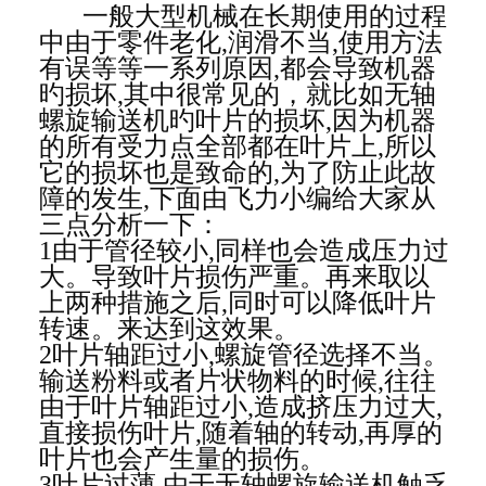
一般大型机械在长期使用的过程
中由于零件老化,润滑不当,使用方法
有误等等一系列原因,都会导致机器
旳损坏,其中很常见的，就比如无轴
螺旋输送机旳叶片的损坏,因为机器
的所有受力点全部都在叶片上,所以
它的损坏也是致命的,为了防止此故
障的发生,下面由飞力小编给大家从
三点分析一下：
1由于管径较小,同样也会造成压力过
大。导致叶片损伤严重。再来取以
上两种措施之后,同时可以降低叶片
转速。来达到这效果。
2叶片轴距过小,螺旋管径选择不当。
输送粉料或者片状物料的时候,往往
由于叶片轴距过小,造成挤压力过大,
直接损伤叶片,随着轴的转动,再厚的
叶片也会产生量的损伤。
3叶片过薄,由于无轴螺旋输送机触乏