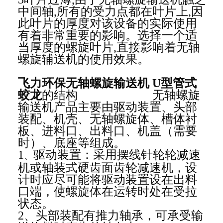
中间轴,所有的受力点都在叶片上,因
此叶片的厚度对该设备的实际使用
有着非常重要的影响。选择一个适
当厚度的螺旋叶片,直接影响着无轴
螺旋辅送机的使用效果。
飞力环保无轴螺旋输送机 U型管式
蛟龙
的结构
无轴螺旋
输送机产品主要由驱动装置、头部
装配、机壳、
无轴螺旋体、槽体衬
板、进料口、出料口、机盖（需要
时）、底座等组成。
1
驱动装置：采用摆线针轮轮减速
、
机或轴装式硬齿面齿轮减速机，设
计时应尽可能将驱动装置设在出料
口端，使螺旋体在运转时处在受拉
状态。
2、头部装配有推力轴承，可承受输