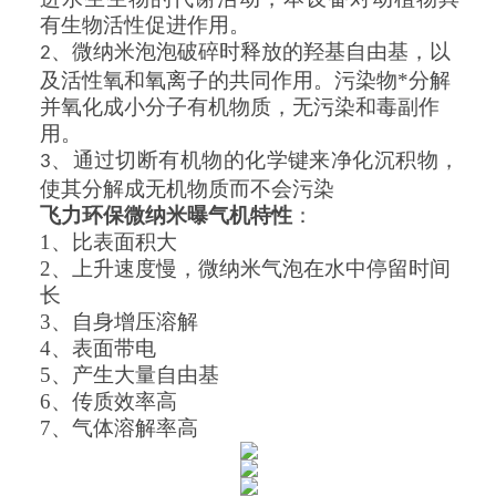
有生物活性促进作用。
、
微
纳米泡
泡破碎时释放的羟基自由基，以
2
及活性氧和氧离子的共同作用。污染物*分解
并氧化成小分子有机物质，无污染和毒副作
用。
、通过切断有机物的化学键来净化沉积物，
3
使其分解成无机物质而不会污染
飞力环保微纳米曝气机特性
：
1、
比表面积大
2、
上升速度慢，微纳米气泡在水中停留时间
长
3、
自身增压溶解
4、
表面带电
5、
产生大量自由基
6、
传质效率高
7、
气体溶解率高