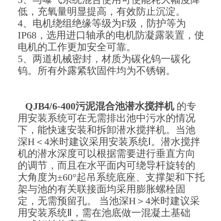
低，充氧量明显提高，有效防止沉淀。
4、电机绕组绝缘等级为F级，防护等为
IP68，选用进口轴承
的电机防凝露装置，使
电机的工作更加安全可靠。
5、两道机械密封，材质为碳化钨一碳化
钨。所有外露紧软固件均为不锈钢。
QJB4/6-400污泥混合池潜水搅拌机
的专
用安装系统可在无需排出池中污水的情况
下，能快速安装和拆卸潜水搅拌机。
当池
深H＜4米时建议采用安装系统Ⅰ。潜水搅拌
机的潜水深度可以根据需要进行垂直方向
的调节，而且在水平面内可绕导杆旋转的
大角度为±60°起吊系统底座、支撑架和下托
架与池的有关联接面均采用膨胀螺栓固
定，无需预留孔。 当池深H＞4米时建议采
用安装系统Ⅱ，需在池底做一混凝土基础