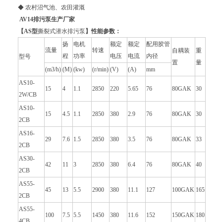
◆ 农村沼气池、农田灌溉
AV14排污泵生产厂家
【AS型
撕裂式潜水排污泵
】性能参数：
扬
电机
额定
额定
配用胶管
流量
转速
自耦装
重
程
功率
电压
电流
内径
型号
置
量
(m3/h)
(M)
(kw)
(r/min)
(V)
(A)
mm
AS10-
15
4
1.1
2850
220
5.65
76
80GAK
30
2W/CB
AS10-
15
4.5
1.1
2850
380
2.9
76
80GAK
30
2CB
AS16-
29
7.6
1.5
2850
380
3.5
76
80GAK
33
2CB
AS30-
42
11
3
2850
380
6.4
76
80GAK
40
2CB
AS55-
45
13
5.5
2900
380
11.1
127
100GAK
165
2CB
AS55-
100
7.5
5.5
1450
380
11.6
152
150GAK
180
4CB