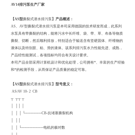
AV14排污泵生产厂家
【AS型
撕裂式潜水排污泵
】产品概述：
AS、AV型撕裂式潜水排污泵是本司采用德国的技术研发而成，此系列
水泵具有带撕裂的结构，能将污水中长纤维、袋、带、草、布条等物质
撕裂、切断，然后顺利排放，特别适合于输送含有坚硬固体、纤维物的
液体以及特别脏、粘、滑的液体。该系列排污泵水力性能先进、成熟，
产品经性能测试，各项指标均符合有关设计要求。
本司产品全部采用计算机设计和优化处理，公司拥有*、丰富的生产经验
和*的检测手段，从而保证产品质量的稳定可靠。
【AS型
撕裂式潜水排污泵
】型号意义：
AS/AV 10- 2 CB
┬ ┬┬ ┬
│ ││ │
│ │ │ └──────CB-抗堵塞撕裂机构
│ ││
│ │ └────────电机的极对数
│ │