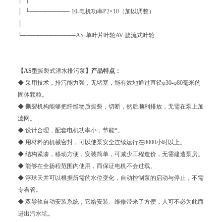
│ └───────── 10-电机功率P2×10（加以调整）
│
└────────────AS-单叶片叶轮AV-旋流式叶轮
【AS型
撕裂式潜水排污泵
】产品特点：
◆ 采用技术，排污能力强，无堵塞，能有效地通过直径φ30-φ80毫米的
固体颗粒。
◆ 撕裂机构能够把纤维物质撕裂，切断，然后顺利排放，无需在泵上加
滤网。
◆ 设计合理，配套电机功率小，节能*。
◆ 用材料的机械密封，可以使泵安全连续运行在8000小时以上。
◆ 结构紧凑，移动方便，安装简单，可减少工程造价，无需建造泵房。
◆ 能够在全扬程范围内使用，而保证电机不会过载。
◆ 浮球天并可以根据所需的水位变化，自动控制泵的启动与停止，不需
专看管。
◆ 双导轨自动安装系统，它给安装、维修带来了方便，人可不必为此而
进出污水坑。