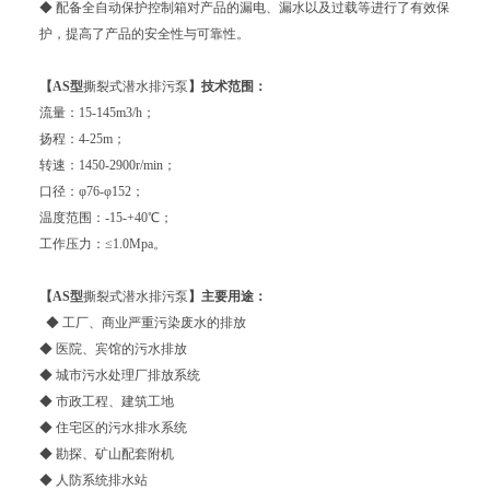
◆ 配备全自动保护控制箱对产品的漏电、漏水以及过载等进行了有效保
护，提高了产品的安全性与可靠性。
【AS型
撕裂式潜水排污泵
】技术范围：
流量：15-145m3/h；
扬程：4-25m；
转速：1450-2900r/min；
口径：φ76-φ152；
温度范围：-15-+40℃；
工作压力：≤1.0Mpa。
【
AS型
撕裂式潜水排污泵
】主要用途：
◆ 工厂、商业严重污染废水的排放
◆ 医院、宾馆的污水排放
◆ 城市污水处理厂排放系统
◆ 市政工程、建筑工地
◆ 住宅区的污水排水系统
◆ 勘探、矿山配套附机
◆ 人防系统排水站