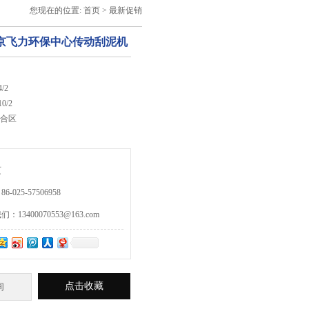
您现在的位置:
首页
>
最新促销
南京飞力环保中心传动刮泥机
/2
0/2
六合区
页
-025-57506958
13400070553@163.com
点击收藏
询