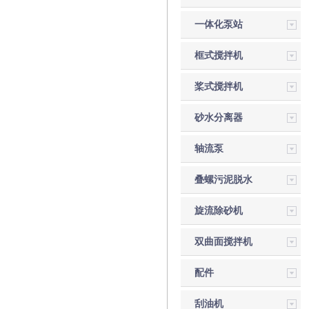
一体化泵站
框式搅拌机
桨式搅拌机
砂水分离器
轴流泵
叠螺污泥脱水
机
旋流除砂机
双曲面搅拌机
配件
刮油机