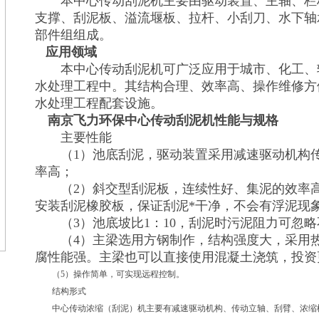
本中心传动刮泥机主要由驱动装置、主轴、栏
支撑、刮泥板、溢流堰板、拉杆、小刮刀、水下轴
部件组组成。
应用领域
本中心传动刮泥机可广泛应用于城市、化工、
水处理工程中。其结构合理、效率高、操作维修方
水处理工程配套设施。
南京飞力环保中心传动刮泥机
性能与规格
主要性能
（1）池底刮泥，驱动装置采用减速驱动机构传
率高；
（2）斜交型刮泥板，连续性好、集泥的效率高
安装刮泥橡胶板，保证刮泥*干净，不会有浮泥现
（3）池底坡比1：10，刮泥时污泥阻力可忽略
（4）主梁选用方钢制作，结构强度大，采用热
腐性能强。主梁也可以直接使用混凝土浇筑，投资
（5）操作简单，可实现远程控制。
结构形式
中心传动浓缩（刮泥）机主要有减速驱动机构、传动立轴、刮臂、浓缩