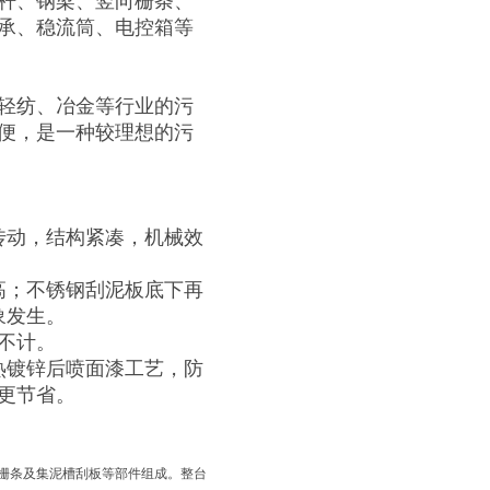
杆、钢梁、竖向栅条、
承、稳流筒、电控箱等
轻纺、冶金等行业的污
便，是一种较理想的污
动，结构紧凑，机械效
；不锈钢刮泥板底下再
象发生。
不计。
镀锌后喷面漆工艺，防
更节省。
栅条及集泥槽刮板等部件组成。整台