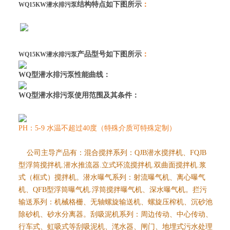
：
结构特点如下图所示
WQ15KW潜水排污泵
：
产品型号如下图所示
WQ15KW潜水排污泵
WQ型潜水排污泵
性能曲线：
WQ型潜水排污泵
使用范围及其条件：
PH：5-9 水温不超过40度（特殊介质可特殊定制）
公司主导产品有：混合搅拌系列：QJB潜水搅拌机、FQJB
型浮筒搅拌机.潜水推流器.立式环流搅拌机.双曲面搅拌机.浆
式（框式）搅拌机。潜水曝气系列：射流曝气机、离心曝气
机、QFB型浮筒曝气机.浮筒搅拌曝气机、深水曝气机。拦污
输送系列：机械格栅、无轴螺旋输送机、螺旋压榨机、沉砂池
除砂机、砂水分离器。刮吸泥机系列：周边传动、中心传动、
行车式、虹吸式等刮吸泥机、滗水器、闸门、地埋式污水处理