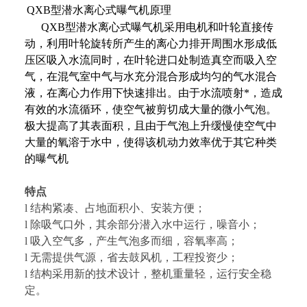
QXB型潜水离心式曝气机原理
QXB型潜水离心式曝气机采用电机和叶轮直接传
动，利用叶轮旋转所产生的离心力排开周围水形成低
压区吸入水流同时，在叶轮进口处制造真空而吸入空
气，在混气室中气与水充分混合形成均匀的气水混合
液，在离心力作用下快速排出。由于水流喷射*，造成
有效的水流循环，使空气被剪切成大量的微小气泡。
极大提高了其表面积，且由于气泡上升缓慢使空气中
大量的氧溶于水中，使得该机动力效率优于其它种类
的曝气机
特点
l 结构紧凑、占地面积小、安装方便；
l 除吸气口外，其余部分潜入水中运行，噪音小；
l 吸入空气多，产生气泡多而细，容氧率高；
l 无需提供气源，省去鼓风机，工程投资少；
l 结构采用新的技术设计，整机重量轻，运行安全稳
定。