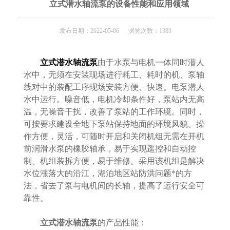
立式潜水轴流泵的设备性能和应用领域
发布日期：2022-05-06 浏览次数：1383
立式潜水轴流泵
由于水泵与电机一体同时潜人
水中，无须在安装现场进行耗工、耗时的机、泵轴
线对中的装配工序现场安装方便、快速。电泵潜人
水中运行。噪音低，电机冷却条件好，泵站内无高
温，无噪音干扰，改善了泵站的工作环境。同时，
可按要求建设全地下泵站保持地面的环境风貌。操
作方便，灵活，可随时开启和关闭机组无需在开机
前润滑水泵的橡胶轴承，易于实现遥控和自动控
制。机组装拆方便，易于维修。采用该机组是解决
水位涨落大的沿江，湖泊地区站防洪问题*的方
法，省去了泵与电机间的长轴，提高了运行安全可
靠性。
立式潜水轴流泵
的产品性能：