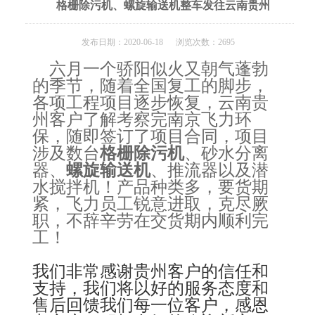
格栅除污机、螺旋输送机整车发往云南贵州
发布日期：2020-06-18 浏览次数：2695
六月一个骄阳似火又朝气蓬勃
的季节，随着全国复工的脚步，
各项工程项目逐步恢复，云南贵
州客户了解考察完南京飞力环
保，随即签订了项目合同，项目
涉及数台
格栅除污机
、砂水分离
器、
螺旋输送机
、推流器以及潜
水搅拌机！产品种类多，要货期
紧，飞力员工锐意进取，克尽厥
职，不辞辛劳在交货期内顺利完
工！
我们非常感谢贵州客户的信任和
支持，我们将以好的服务态度和
售后回馈我们每一位客户，感恩