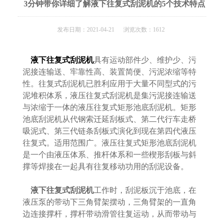
3分钟带你详细了解液下往复式刮泥机的5个技术特点
发布日期：2021-04-21 浏览次数：1612
液下往复式刮泥机
具有运动部件少、维护少、污
泥接连输送、牢靠性高、装置简便、污泥浓缩等特
性。往复式刮泥机已胜利应用于大量不同型式的污
泥堆积体系，液压往复式刮泥机是集污泥接连输送
与浓缩于一体的液压往复式矩形池底刮泥机。矩形
池底刮泥机从代钢索迁延刮板式、第二代行车走桥
吸泥式、第三代链条刮板式演化到现在第四代液压
往复式。适用范围广。液压往复式矩形池底刮泥机
是一个由液压体系、推杆体系和一些楔形刮板与斜
撑等焊接在一起具有往复移动功用的刮泥设备。
液下往复式刮泥机
工作时，刮泥板沉于池底，在
液压泵的带动下三角臂架摆动，三角臂架的一直角
边连接撑杆，撑杆带动滑管往复运动，从而带动与