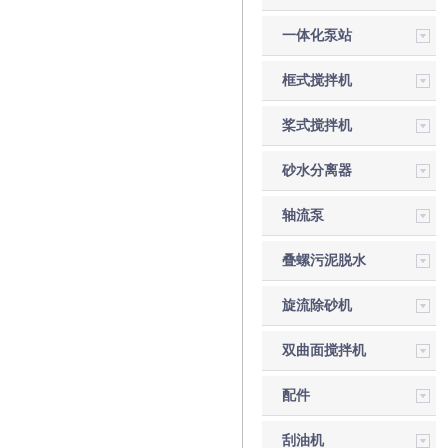
一体化泵站
框式搅拌机
桨式搅拌机
砂水分离器
轴流泵
叠螺污泥脱水
机
旋流除砂机
双曲面搅拌机
配件
刮油机