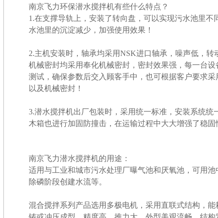
南京飞力环保潜水搅拌机有些什么特点？
1.在支撑导轨上，安装了转向盘，可以实现污水池里不
水池里的沉淀减少，加强使用效果！
2.主机安装时，轴承均采用NSK进口轴承，噪声低，
机械密封均采用奉化机械密封，密封效果强，每一台设
测试，确保参数后交入顾客手中，也可根据客户要求采
以及机械密封！
3.潜水搅拌机出厂包装时，采用统一标准，安装系统统
木箱也进行加固防撞击，在运输过程中大大增强了稳固
南京飞力潜水搅拌机的用途：
适用与工业和城市污水处理厂曝气池和厌氧池，可用池
除磷阶段创建水流等。
混合搅拌系列产品选用多极电机，采用直联式结构，能
铸或冲压成型，精度高，推力大，外型美观流畅，结构