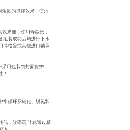
同角度的搅拌效果，使污
转动效果佳，使用寿命长，
备组装成功后均进行下水
用博格曼或其他进口轴承
一采用包装袋封面保护，
性！
中水循环及硝化、脱氮和
耗低，效率高;叶轮通过精
紧凑。