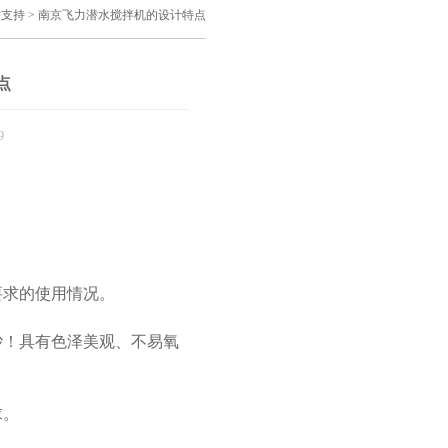
术支持
> 南京飞力潜水搅拌机的设计特点
点
9
要求的使用情况。
砂！具有色泽美观、不易氧
求。