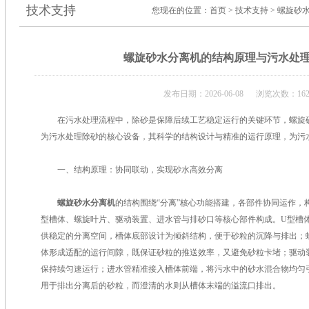
技术支持
您现在的位置：
首页
>
技术支持
> 螺旋砂
螺旋砂水分离机的结构原理与污水处
发布日期：2026-06-08 浏览次数：16
在污水处理流程中，除砂是保障后续工艺稳定运行的关键环节，螺旋砂
为污水处理除砂的核心设备，其科学的结构设计与精准的运行原理，为污
一、结构原理：协同联动，实现砂水高效分离
螺旋砂水分离机
的结构围绕“分离”核心功能搭建，各部件协同运作，
型槽体、螺旋叶片、驱动装置、进水管与排砂口等核心部件构成。U型槽
供稳定的分离空间，槽体底部设计为倾斜结构，便于砂粒的沉降与排出；
体形成适配的运行间隙，既保证砂粒的推送效率，又避免砂粒卡堵；驱动
保持续匀速运行；进水管精准接入槽体前端，将污水中的砂水混合物均匀
用于排出分离后的砂粒，而澄清的水则从槽体末端的溢流口排出。