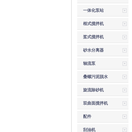
一体化泵站
框式搅拌机
桨式搅拌机
砂水分离器
轴流泵
叠螺污泥脱水
机
旋流除砂机
双曲面搅拌机
配件
刮油机