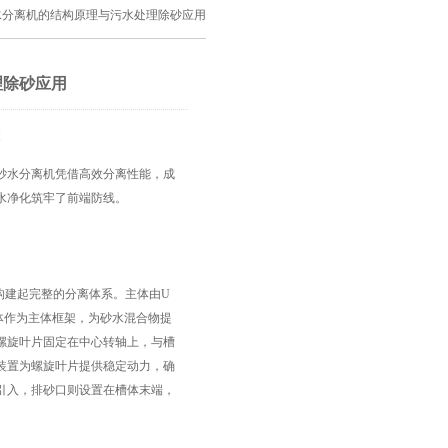
水分离机的结构原理与污水处理除砂应用
理除砂应用
2
水分离机凭借高效分离性能，成
水净化筑牢了前端防线。
构建起完整的分离体系。主体由U
体作为主体框架，为砂水混合物提
螺旋叶片固定在中心转轴上，与槽
装置为螺旋叶片提供稳定动力，确
引入，排砂口则设置在槽体末端，