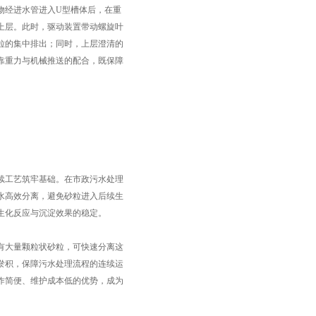
经进水管进入U型槽体后，在重
上层。此时，驱动装置带动螺旋叶
粒的集中排出；同时，上层澄清的
靠重力与机械推送的配合，既保障
工艺筑牢基础。在市政污水处理
水高效分离，避免砂粒进入后续生
生化反应与沉淀效果的稳定。
大量颗粒状砂粒，可快速分离这
淤积，保障污水处理流程的连续运
作简便、维护成本低的优势，成为