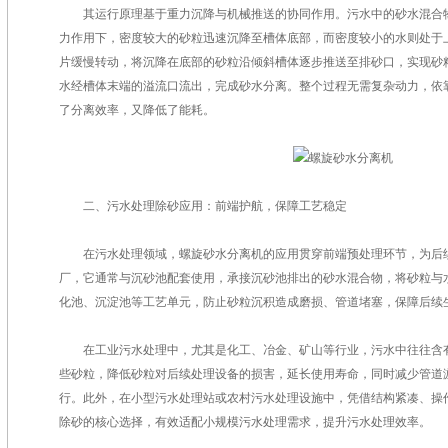
其运行原理基于重力沉降与机械推送的协同作用。污水中的砂水混合物
力作用下，密度较大的砂粒迅速沉降至槽体底部，而密度较小的水则处于
片缓慢转动，将沉降在底部的砂粒沿倾斜槽体逐步推送至排砂口，实现砂
水经槽体末端的溢流口流出，完成砂水分离。整个过程无需复杂动力，依
了分离效率，又降低了能耗。
二、污水处理除砂应用：前端护航，保障工艺稳定
在污水处理领域，螺旋砂水分离机的应用贯穿前端预处理环节，为后续
厂，它通常与沉砂池配套使用，承接沉砂池排出的砂水混合物，将砂粒与
化池、沉淀池等工艺单元，防止砂粒沉积造成磨损、管道堵塞，保障后续
在工业污水处理中，尤其是化工、冶金、矿山等行业，污水中往往含有
些砂粒，降低砂粒对后续处理设备的损害，延长使用寿命，同时减少管道
行。此外，在小型污水处理站或农村污水处理设施中，凭借结构紧凑、操
除砂的核心选择，有效适配小规模污水处理需求，提升污水处理效率。