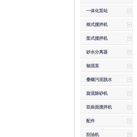
一体化泵站
框式搅拌机
桨式搅拌机
砂水分离器
轴流泵
叠螺污泥脱水
机
旋流除砂机
双曲面搅拌机
配件
刮油机