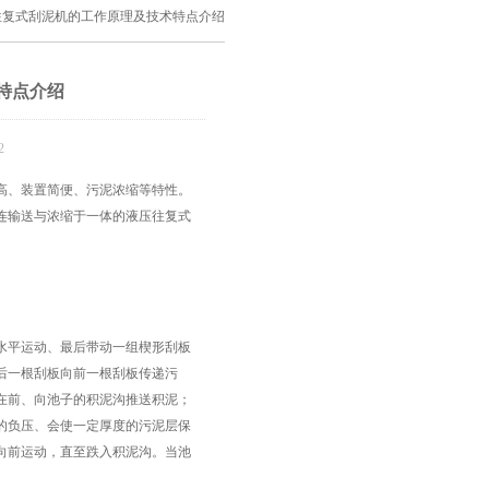
往复式刮泥机的工作原理及技术特点介绍
特点介绍
2
高、装置简便、污泥浓缩等特性。
连输送与浓缩于一体的液压往复式
平运动、最后带动一组楔形刮板
后一根刮板向前一根刮板传递污
在前、向池子的积泥沟推送积泥；
的负压、会使一定厚度的污泥层保
向前运动，直至跌入积泥沟。当池