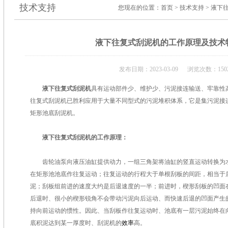
技术支持
您现在的位置：
首页
>
技术支持
> 液下
液下往复式刮泥机的工作原理及技术
发布日期：2023-03-09 浏览次数：150
液下往复式刮泥机
具有运动部件少、维护少、污泥接连输送、牢靠性
往复式刮泥机已胜利应用于大量不同型式的污泥堆积体系，它是集污泥接
矩形池底刮泥机。
液下往复式刮泥机的工作原理：
齿轮油泵向液压油缸提供动力，一组三角架将油缸的竖直运动转换为水
在矩形池池底作往复运动；往复运动的行程大于单根刮板的间距，相当于
泥；刮板组前进的速度大约是后退速度的一半；前进时，楔形刮板的凹面
后退时、很小的楔形锐角不会带动污泥向后运动、而快速后退的凹面产生
持向前运动的惯性。因此、当刮板作往复运动时、池底有一层污泥始终在
底积泥达到某一厚度时、刮泥机的
效率
高。