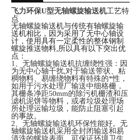
飞力环保U型无轴螺旋输送机
工艺特
点
无轴螺旋输送机与传统有轴螺旋输
送机相比，因为采用了无中心轴设
计，使用具有一定柔性的整体钢制
螺旋推送物料,所以具有以下突出优
点：
1、无轴螺旋输送机抗缠绕性强：因
为无中心轴干扰,对于输送带状、粘
稠物料、易缠绕物料有特殊的*性，
如用于污水处理厂输送中细格栅，
其栅条净距50mm的除污机栅渣和压
滤机泥饼等物料，或者垃圾处理场
所处理运输垃圾，能防止阻塞引起
的事故。
2、无轴螺旋输送机环保性能好。无
轴螺旋输送机采用全封闭输送和易
清洗的螺旋表面，可保证环境卫生