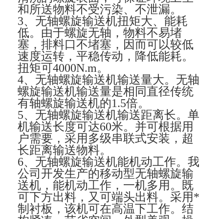
和所送物料不受污染、不泄漏。
3、无轴螺旋输送机扭矩大、能耗
低。由于螺旋无轴，物料不易堵
塞，排料口不堵塞，因而可以较低
速度运转，平稳传动，降低能耗。
扭矩可4000N.m。
4、无轴螺旋输送机输送量大。无轴
螺旋输送机输送量是相同直径传统
有轴螺旋输送机的1.5倍。
5、无轴螺旋输送机输送距离长。单
机输送长度可达60米。并可根据用
户需要，采用多级串联式安装，超
长距离输送物料。
6、无轴螺旋输送机能机动工作。我
公司开发生产的移动型无轴螺旋输
送机，能机动工作，一机多用。既
可下方出料，又可端头出料。采用*
制衬板，该机可在高温下工作。结