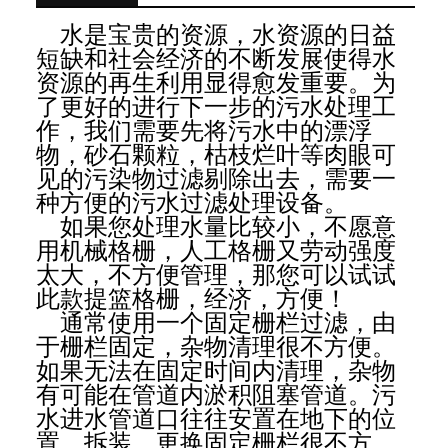
水是宝贵的资源，水资源的日益
短缺和社会经济的不断发展使得水
资源的再生利用显得愈发重要。为
了更好的进行下一步的污水处理工
作，我们需要先将污水中的漂浮
物，砂石颗粒，枯枝烂叶等肉眼可
见的污染物过滤剔除出去，需要一
种方便的污水过滤处理设备。
如果您处理水量比较小，不愿意
用机械格栅，人工格栅又劳动强度
太大，不方便管理，那您可以试试
此款提篮格栅，经济，方便！
通常使用一个固定栅栏过滤，由
于栅栏固定，杂物清理很不方便。
如果无法在固定时间内清理，杂物
有可能在管道内淤积阻塞管道。污
水进水管道口往往安置在地下的位
置，拆装、更换固定栅栏很不方