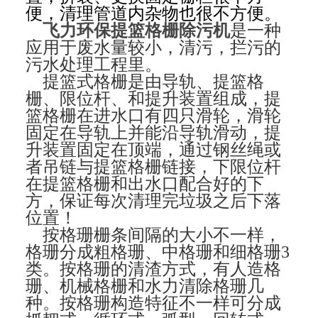
便，清理管道内杂物也很不方便。
飞力环保提篮格栅除污机
是一种
应用于废水量较小，清污，拦污的
污水处理工程里。
提篮式格栅是由导轨、提篮格
栅、限位杆、和提升装置组成，提
篮格栅在进水口有四只滑轮，滑轮
固定在导轨上并能沿导轨滑动，提
升装置固定在顶端，通过钢丝绳或
者吊链与提篮格栅链接，下限位杆
在提篮格栅和出水口配合好的下
方，保证每次清理完垃圾之后下落
位置！
按格珊栅条间隔的大小不一样，
格珊分成粗格珊、中格珊和细格珊3
类。按格珊的清渣方式，有人造格
珊、机械格栅和水力清除格珊几
种。按格珊构造特征不一样可分成