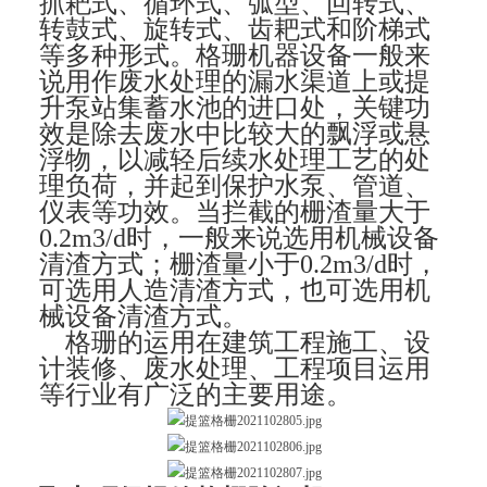
抓耙式、循环式、弧型、回转式、
转鼓式、旋转式、齿耙式和阶梯式
等多种形式。格珊机器设备一般来
说用作废水处理的漏水渠道上或提
升泵站集蓄水池的进口处，关键功
效是除去废水中比较大的飘浮或悬
浮物，以减轻后续水处理工艺的处
理负荷，并起到保护水泵、管道、
仪表等功效。当拦截的栅渣量大于
0.2m3/d时，一般来说选用机械设备
清渣方式；栅渣量小于0.2m3/d时，
可选用人造清渣方式，也可选用机
械设备清渣方式。
格珊的运用在建筑工程施工、设
计装修、废水处理、工程项目运用
等行业有广泛的主要用途。