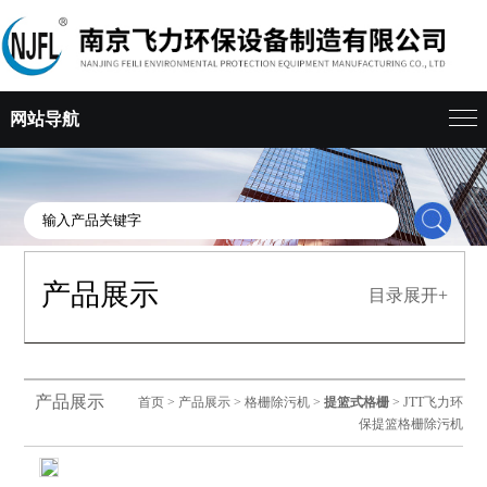
网站导航
产品展示
目录展开+
产品展示
首页
>
产品展示
>
格栅除污机
>
提篮式格栅
> JTT飞力环
保提篮格栅除污机