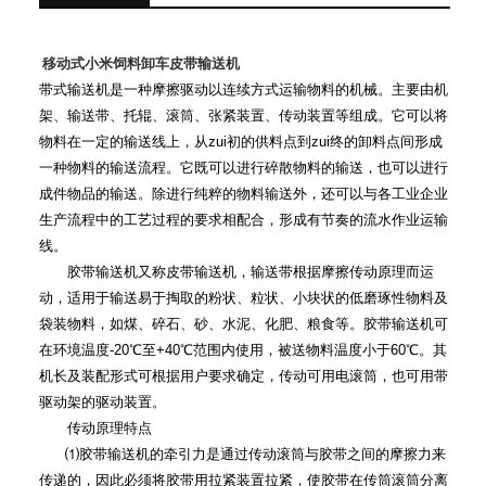
移动式小米饲料卸车皮带输送机
带式输送机是一种摩擦驱动以连续方式运输物料的机械。主要由机
架、输送带、托辊、滚筒、张紧装置、传动装置等组成。它可以将
物料在一定的输送线上，从
zui
初的供料点到
zui
终的卸料点间形成
一种物料的输送流程。它既可以进行碎散物料的输送，也可以进行
成件物品的输送。除进行纯粹的物料输送外，还可以与各工业企业
生产流程中的工艺过程的要求相配合，形成有节奏的流水作业运输
线。
胶带输送机又称皮带输送机，输送带根据摩擦传动原理而运
动，适用于输送易于掏取的粉状、粒状、小块状的低磨琢性物料及
袋装物料，如煤、碎石、砂、水泥、化肥、粮食等。胶带输送机可
在环境温度
-20
℃
至
+40
℃
范围内使用，被送物料温度小于
60
℃
。其
机长及装配形式可根据用户要求确定，传动可用电滚筒，也可用带
驱动架的驱动装置。
传动原理特点
⑴
胶带输送机的牵引力是通过传动滚筒与胶带之间的摩擦力来
传递的，因此必须将胶带用拉紧装置拉紧，使胶带在传筒滚筒分离