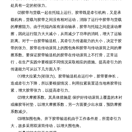
处具有一定的初张力。
⑵
胶带与货载一起在托辊上运行。胶带既是牵引机构，又是承
载机构，货载与胶带之间没有相对运动，消除了运行中胶带与货载
的摩擦阻力。由于托辊内装有滚动轴承，胶带与托辊之间是滚动摩
擦，因此运行阻力大大减小，从而减少了功率的消耗，增大了运输
距离。对于一台胶带输送机，其牵引力传递能力的大小，决定于胶
带的张力、胶带在传动滚筒上的围包角和胶带与传动滚筒之间的摩
擦系数。要保证胶带输送机的胶带在传动滚筒上不打滑，正常运
行，在生产实践中要根据不同情况采取相应的措施。提高牵引力的
传递能力可从以下几方面入手
:
⑴
增大拉紧力
(
初张力
)
。胶带输送机在运行中，胶带要伸长，
造成牵引力下降，所以要根据情况，利用拉紧装置适当地将胶带拉
紧，增大胶带张力，以提高牵引力。
⑵
增大摩擦系数。其具体措施是
:
保护好传动滚筒上覆盖的木衬
或橡胶等衬垫，以增大摩擦系数，另一方面要少出水煤，预防摩擦
系数减少。
⑶
增加围包角。井下胶带输送机由于工作条件差，所需牵引力
大，故多采用双滚筒传动，以增大围包角。