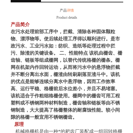
产品
详情
Product details
产品简介
在污水处理前部工序中，拦截、清除各种固体颗粒
物、漂浮物等。使后续处理工序得以顺利进行。是市
政污水、工业污水如：纺织、造纸等处理过程中拦
污、除渣的关键设备。 二、性能特点 该机由栅齿、栅
齿轴、链板等组成栅网，以替代传统格栅的栅条。栅
网在机架内作回转运动，从而将污水中的悬浮物拦截
并不断分离出水面，栅渣由转刷刷落至渣斗中。该机
的优点是能够连续分离水中悬浮物，因而工作效率
高、运行平稳、格栅前后水位差小，并且不易堵塞。
该机适合于作粗细格栅使用。栅网中的栅齿可用工程
塑料或不锈钢两种材料制造，栅齿轴和链板等由不锈
钢制造，大大提高了格栅整体的耐腐蚀性能。较小间
隙的格栅一般宜用不锈钢栅齿。
原理
机械格栅机是由一种*的耙齿厂装配成一组回转格栅