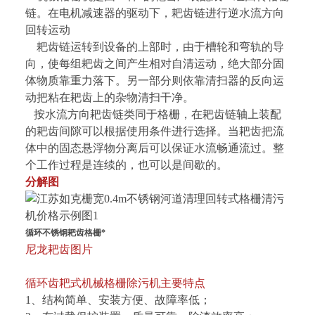
链。在电机减速器的驱动下，耙齿链进行逆水流方向
回转运动
耙齿链运转到设备的上部时，由于槽轮和弯轨的导
向，使每组耙齿之间产生相对自清运动，绝大部分固
体物质靠重力落下。另一部分则依靠清扫器的反向运
动把粘在耙齿上的杂物清扫干净。
按水流方向耙齿链类同于格栅，在耙齿链轴上装配
的耙齿间隙可以根据使用条件进行选择。当耙齿把流
体中的固态悬浮物分离后可以保证水流畅通流过。整
个工作过程是连续的，也可以是间歇的。
分解图
循环不锈钢耙齿格栅*
尼龙耙齿图片
循环齿耙式机械格栅除污机主要特点
1、结构简单、安装方便、故障率低；