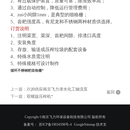
2、有过载保护装置，质量可靠，除渣效率高；
3、通过自动控制，降低运行管理费用；
4、zui小间隙1mm，是典型的细格栅；
5、齿耙强度高，有尼龙和不锈钢两种材质供选择。
订货说明
1、注明渠宽、渠深、齿耙间隙、排渣口高度
2、安装角度
3、存放、输送或压榨垃圾的配套设备
4、特殊水质需注明
5、特殊规格可设计制作
循环不锈钢耙齿格栅*
上一篇：
ZQB供应南京飞力潜水化工轴流泵
返回
下一篇：
双螺旋压榨机*
Copyright ©南京飞力环保设备制造有限公司 版权所有
备案号：
苏ICP备19034598号-4
GoogleSitemap
技术支