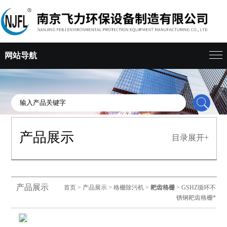
网站导航
产品展示
目录展开+
产品展示
首页
>
产品展示
>
格栅除污机
>
耙齿格栅
> GSHZ循环不
锈钢耙齿格栅*