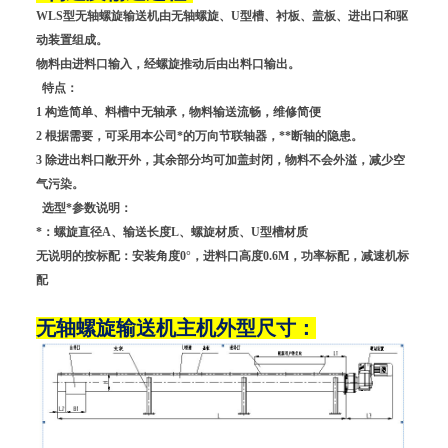
WLS型无轴螺旋输送机由无轴螺旋、U型槽、衬板、盖板、进出口和驱
动装置组成。
物料由进料口输入，经螺旋推动后由出料口输出。
特点：
1 构造简单、料槽中无轴承，物料输送流畅，维修简便
2 根据需要，可采用本公司*的万向节联轴器，**断轴的隐患。
3 除进出料口敞开外，其余部分均可加盖封闭，物料不会外溢，减少空
气污染。
选型*参数说明：
*：螺旋直径A、输送长度L、螺旋材质、U型槽材质
无说明的按标配：安装角度0°，进料口高度0.6M，功率标配，
减速机
标
配
无轴螺旋输送机主机外型尺寸：