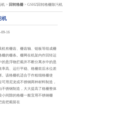
污机
>
回转格栅
> GSHZ回转格栅除污机
污机
09-16
：
该机有栅齿、栅齿轴、链板等组成栅
格栅的栅条。栅网在机架内作回转运
中的悬浮物拦截并不断分离水中的悬
效率高、运行平稳、格栅前后水位差
塞。该格栅机适合于作粗细格栅使
齿可用尼龙或不锈钢两种材料制造，
由不锈钢制造，大大提高了格栅整体
较小间隙的格栅一般宜用不锈钢栅
耙齿把截留在