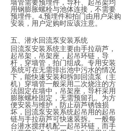
墙管需要预埋件，导杆、起吊架均
用钢膨胀螺栓与池体连接，不需要
预埋件。4.预埋件和拍门由用户采购
安装，用户定购时应该注意。
五、潜水回流泵安装系统
回流泵安装系统主要由手拉葫芦，
起吊架，吊架座，起吊环链，导
杆，穿墙管，拍门组成。专用安装
系统可在无需排出池中污水的情况
下，能快速安装和拆卸回流泵（主
机）穿墙管一般采用二次烧注的方
法固定在墙中，吊架座，导杆采用
膨胀螺栓固定，无需预留孔。为方
便安装与维护，防止葫芦锈蚀损
坏，回流泵安装系统起吊用的起吊
链与手拉葫芦可快速装拆。一般每
台潜水搅拌机配一起吊环链，而手