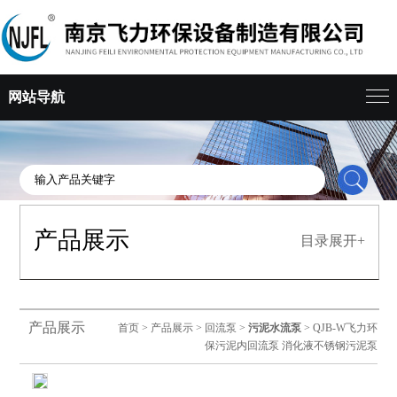
网站导航
产品展示
目录展开+
产品展示
首页
>
产品展示
>
回流泵
>
污泥水流泵
> QJB-W飞力环
保污泥内回流泵 消化液不锈钢污泥泵