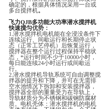
确定的，根据具体情况采用一台或
多台搅拌机
。
飞力QJB多功能大功率潜水搅拌机
快速搅匀
优势：
1.潜水搅拌机电机能在全浸没条件下
连续运行、间歇运行和长期停止状
态（正常工艺停机）后恢复运行，
搅拌器在整个运行过程保持平稳状
态，*运行时间不少于10000小时，
每日能连续24小时运行或间歇运
行。
2.潜水搅拌机导轨系统可自由调整搅
拌器的提升和下降，并可在无需排
空水池情况下拆卸和安装搅拌器，
搅拌器全部的重量受力在导轨上，
导轨材质分为不锈钢和碳钢防腐材
质。电机壳体：潜水搅拌机的电机