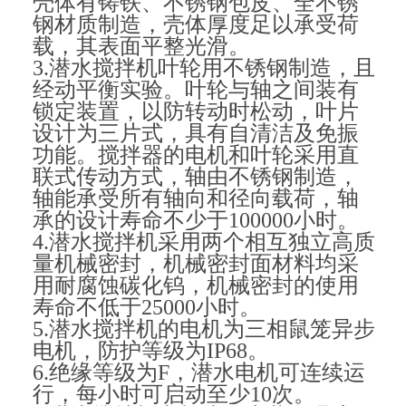
壳体有铸铁、不锈钢包皮、全不锈
钢材质制造，壳体厚度足以承受荷
载，其表面平整光滑。
3.潜水搅拌机叶轮用不锈钢制造，且
经动平衡实验。叶轮与轴之间装有
锁定装置，以防转动时松动，叶片
设计为三片式，具有自清洁及免振
功能。
搅拌器的电机和叶轮采用直
联式传动方式，轴由不锈钢制造，
轴能承受所有轴向和径向载荷，轴
承的设计寿命不少于100000小时。
4.潜水搅拌机采用两个相互独立高质
量机械密封，机械密封面材料均采
用耐腐蚀碳化钨，机械密封的使用
寿命不低于25000小时。
5.潜水搅拌机的电机为三相鼠笼异步
电机，防护等级为IP68。
6.绝缘等级为F，潜水电机可连续运
行，每小时可启动至少10次。