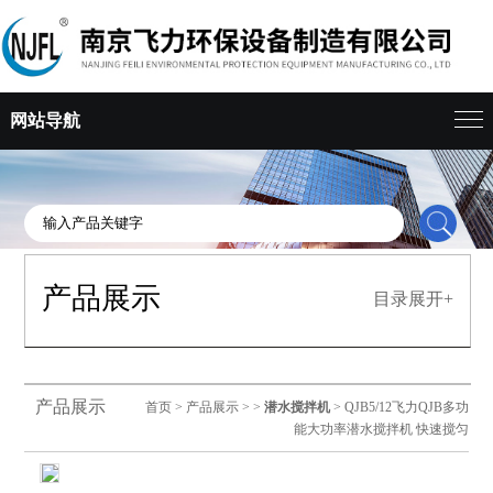
网站导航
产品展示
目录展开+
产品展示
首页
>
产品展示
> >
潜水搅拌机
> QJB5/12飞力QJB多功
能大功率潜水搅拌机 快速搅匀