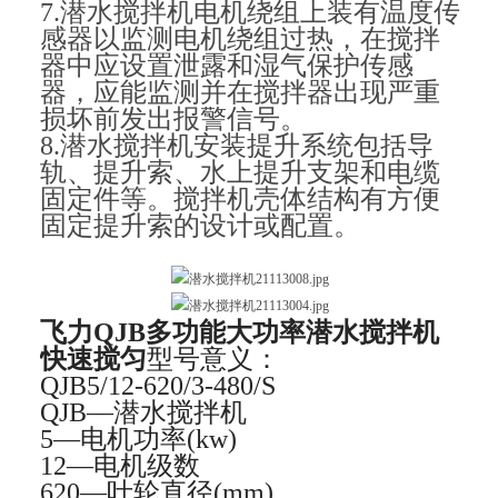
7.潜水搅拌机电机绕组上装有温度传
感器以监测电机绕组过热，在搅拌
器中应设置泄露和湿气保护传感
器，应能监测并在搅拌器出现严重
损坏前发出报警信号。
8.潜水搅拌机安装提升系统包括导
轨、提升索、水上提升支架和电缆
固定件等。搅拌机壳体结构有方便
固定提升索的设计或配置。
飞力QJB多功能大功率潜水搅拌机
快速搅匀
型号意义：
QJB5/12-620/3-480/S
QJB
—潜水搅拌机
5
—电机功率(kw)
12
—电机级数
620
—叶轮直径(mm)