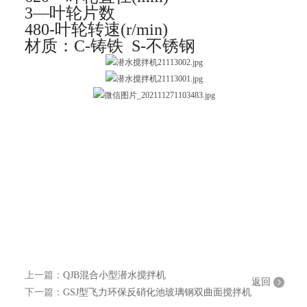
3
—叶轮片数
480-
叶轮转速(r/min)
材质：C-铸铁 S-不锈钢
上一篇：
QJB混合小型潜水搅拌机
返回
下一篇：
GSJ型飞力环保反硝化池玻璃钢双曲面搅拌机