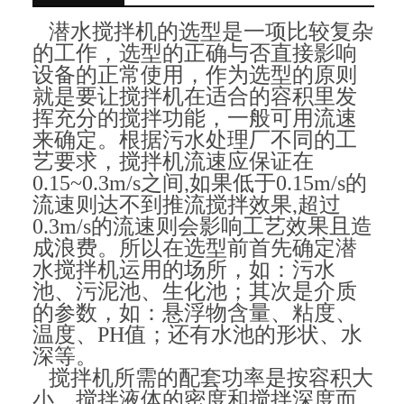
潜水搅拌机的选型是一项比较复杂
的工作，选型的正确与否直接影响
设备的正常使用，作为选型的原则
就是要让搅拌机在适合的容积里发
挥充分的搅拌功能，一般可用流速
来确定。根据污水处理厂不同的工
艺要求，搅拌机流速应保证在
0.15~0.3m/s
之间
,
如果低于
0.15m/s
的
流速则达不到推流搅拌效果
,
超过
0.3m/s
的流速则会影响工艺效果且造
成浪费。所以在选型前首先确定潜
水搅拌机运用的场所，如：污水
池、污泥池、生化池；其次是介质
的参数，如：悬浮物含量、粘度、
温度、
PH
值；还有水池的形状、水
深等。
搅拌机所需的配套功率是按容积大
小、搅拌液体的密度和搅拌深度而