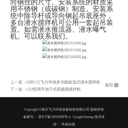
向钢丝的尺寸。安装系统的材质采
用不锈钢（或碳钢）制造。安装系
统中除导杆或导向钢起吊底座外，
多台潜水搅拌机可公用一套起吊装
置。如需潜水推流器、潜水曝气
机。可以联系我们。
上一篇：
QJB5/12飞力环保多功能旋流式潜水搅拌机
返回
下一篇：
GSJ型调节池干式双曲面搅拌机
Copyright ©南京飞力环保设备制造有限公司 版权所有
备案号：
苏ICP备19034598号-4
GoogleSitemap
技术支
持：
环保在线