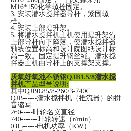
M16*150化学螺栓固定。
3. 安装潜水搅拌器导杆，紧固螺
栓。
4. 安装上部提升架。
5. 将潜水搅拌机主机使用提升架沿
上部导杆向下降落，使潜水搅拌器
轴线位置标高和设计院图纸设计标
高一致。固定提升钢丝绳。潜水搅
拌器主机由导杆上的支撑架支撑。
厌氧好氧池不锈钢QJB1.5/8潜水搅
拌机
产品型号说明:
其中QJB0.85/8-260/3-740C
QJB------潜水搅拌机（推流器）的拼
音缩写
260-----叶轮名义直径
740-------叶轮转速（r/min）
0.85------电机功率（KW）