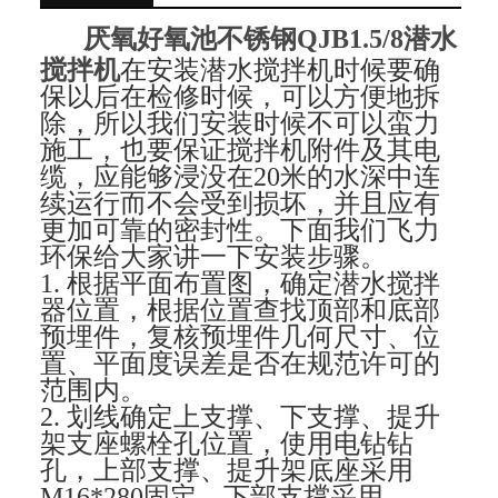
厌氧好氧池不锈钢QJB1.5/8潜水
搅拌机
在安装潜水搅拌机时候要确
保以后
在检修时候，可以方便地拆
除，所以我们安装时候不可以蛮力
施工，也要保证
搅拌机附件及其电
缆，应能够浸没在20米的水深中连
续运行而不会受到损坏，并且应有
更加可靠的密封性。下面我们飞力
环保给大家讲一下安装步骤。
1. 根据平面布置图，确定潜水搅拌
器位置，根据位置查找顶部和底部
预埋件，复核预埋件几何尺寸、位
置、平面度误差是否在规范许可的
范围内。
2. 划线确定上支撑、下支撑、提升
架支座螺栓孔位置，使用电钻钻
孔，上部支撑、提升架底座采用
M16*280固定，下部支撑采用