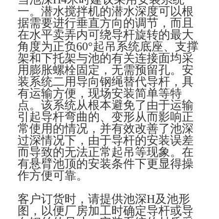
一。潜水搅拌机的潜水深度可以根
据需要进行垂直方向的调节，而且
在水平卖弄内可绕导杆旋转的最大
角度为正负60°起吊系统底座、支撑
架和下托架与池的有关连接面均采
用膨胀螺栓固定，无需预留孔。安
装系统二用导向钢绳替代导杆，具
有运输方便，现场安装简单等特
点。该系统从根本避免了由于运输
引起导杆弯曲的、变形从而影响正
常使用的情况，并有效改善了池深
过深情况下，由于导杆的安装误差
而导致的无法正常起吊等现象。在
有悬臂池顶的安装条件下更显得操
作方便可靠。
客户订货时，请提供池深H及池形
图，以便厂房加工时确定导杆或导