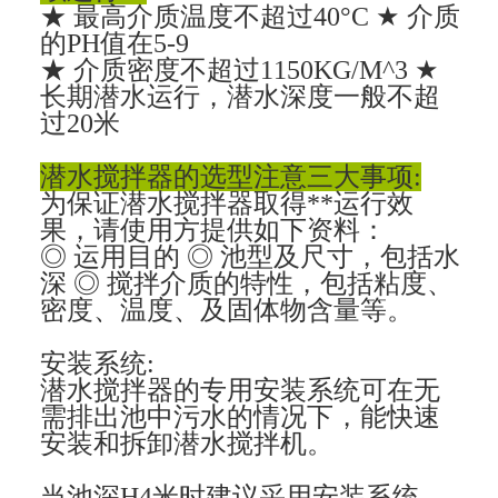
★ 最高介质温度不超过40°C ★ 介质
的PH值在5-9
★ 介质密度不超过1150KG/M^3 ★
长期潜水运行，潜水深度一般不超
过20米
潜水搅拌器的选型注意三大事项:
为保证潜水搅拌器取得**运行效
果，请使用方提供如下资料：
◎ 运用目的 ◎ 池型及尺寸，包括水
深 ◎ 搅拌介质的特性，包括粘度、
密度、温度、及固体物含量等。
安装系统:
潜水搅拌器的专用安装系统可在无
需排出池中污水的情况下，能快速
安装和拆卸潜水搅拌机。
当池深H4米时建议采用安装系统