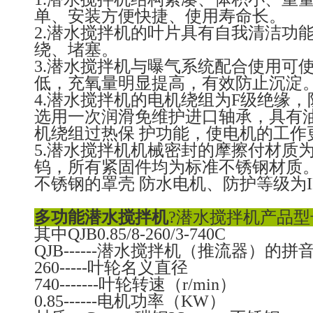
单、安装方便快捷、使用寿命长。
2.潜水搅拌机的叶片具有自我清洁功
绕、堵塞。
3.潜水搅拌机与曝气系统配合使用可
低，充氧量明显提高，有效防止沉淀
4.潜水搅拌机的电机绕组为F级绝缘，防
选用一次润滑免维护进口轴承，具有
机绕组过热保 护功能，使电机的工作
5.潜水搅拌机机械密封的摩擦付材质
钨，所有紧固件均为标准不锈钢材质
不锈钢的罩壳 防水电机、防护等级为IP
多功能潜水搅拌机
?潜水搅拌机产品型
其中QJB0.85/8-260/3-740C
QJB------潜水搅拌机（推流器）的拼
260-----叶轮名义直径
740-------叶轮转速（r/min）
0.85------电机功率（KW）