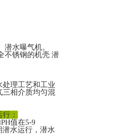
、潜水曝气机。
全不锈钢的机壳 潜
水处理工艺和工业
气三相介质均匀混
运行：
PH值在5-9
★长期潜水运行，潜水