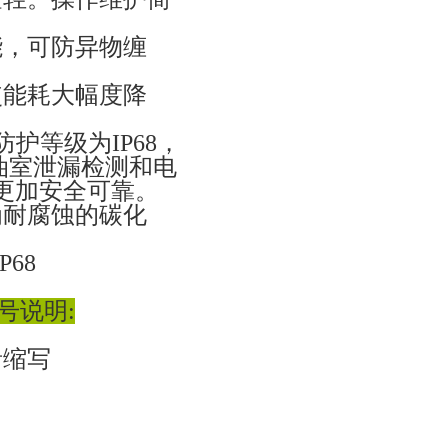
能，可防异物缠
使能耗大幅度降
。
护等级为IP68，
油室泄漏检测和电
更加安全可靠。
为耐腐蚀的碳化
。
68
号说明:
音缩写