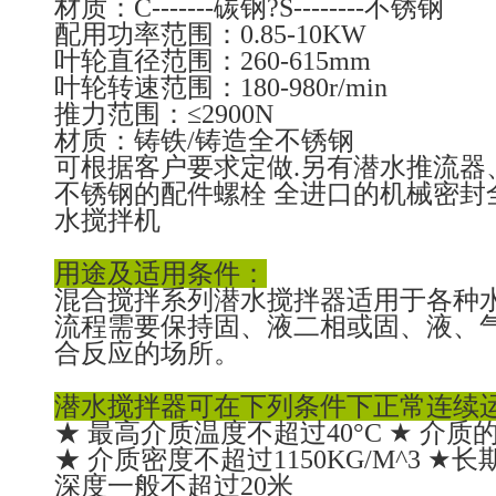
材质：C-------碳钢?S--------不锈钢
配用功率范围：0.85-10KW
叶轮直径范围：260-615mm
叶轮转速范围：180-980r/min
推力范围：≤2900N
材质：铸铁/铸造全不锈钢
可根据客户要求定做.另有潜水推流器
不锈钢的配件螺栓 全进口的机械密封
水搅拌机
用途及适用条件：
混合搅拌系列潜水搅拌器适用于各种
流程需要保持固、液二相或固、液、
合反应的场所。
潜水搅拌器可在下列条件下正常连续
★ 最高介质温度不超过40°C ★ 介质的
★ 介质密度不超过1150KG/M^3 
深度一般不超过20米