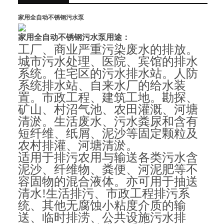
家用全自动不锈钢污水泵
家用全自动不锈钢污水泵
用途：
工厂、商业严重污染废水的排放。
城市污水处理、医院、宾馆的排水
系统。住宅区的污水排水站。人防
系统排水站、自来水厂的给水装
置。市政工程、建筑工地。勘探、
矿山、村沼气池、农田灌溉、河塘
清淤。生活废水、污水粪尿和含有
短纤维、纸屑、泥沙等固定颗粒及
农村排灌、河塘清淤。
适用于排污农用与输送各类污水含
泥沙、纤维物、粪便、河泥肥等不
容固物的混合液体。亦可用于抽送
清水!生活排污、市政工程排污系
统、其他无腐蚀小粘度介质的输
送、临时排涝、公共设施污水排