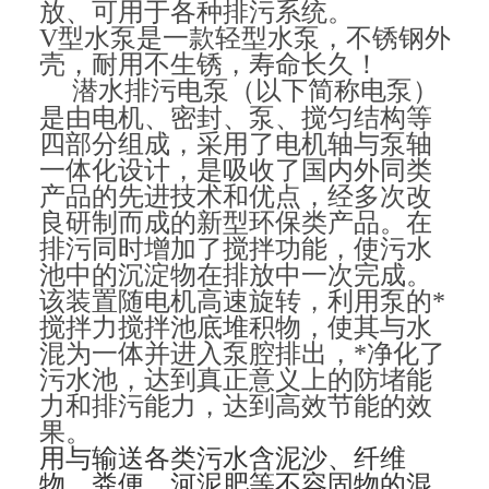
放、可用于各种排污系统。
V型水泵是一款轻型水泵，不锈钢外
壳，耐用不生锈，寿命长久！
潜水排污电泵（以下简称电泵）
是由电机、密封、泵、搅匀结构等
四部分组成，采用了电机轴与泵轴
一体化设计，是吸收了国内外同类
产品的先进技术和优点，经多次改
良研制而成的新型环保类产品。在
排污同时增加了搅拌功能，使污水
池中的沉淀物在排放中一次完成。
该装置随电机高速旋转，利用泵的*
搅拌力搅拌池底堆积物，使其与水
混为一体并进入泵腔排出，*净化了
污水池，达到真正意义上的防堵能
力和排污能力，达到高效节能的效
果。
用与输送各类污水含泥沙、纤维
物、粪便、河泥肥等不容固物的混