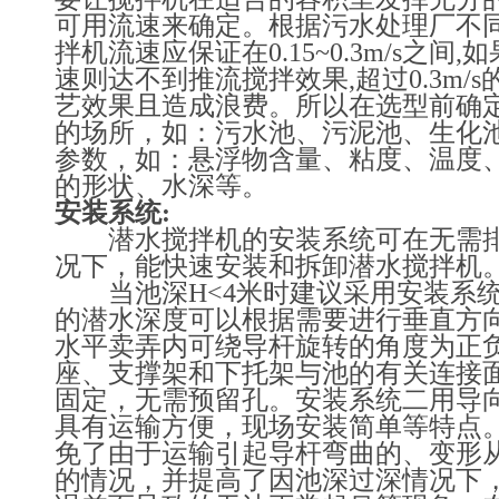
可用流速来确定。根据污水处理厂不
拌机流速应保证在0.15~0.3m/s之间,如
速则达不到推流搅拌效果,超过0.3m/
艺效果且造成浪费。所以在选型前确定
的场所，如：污水池、污泥池、生化
参数，如：悬浮物含量、粘度、温度、
的形状、水深等。
安装系统:
潜水搅拌机的安装系统可在无需排
况下，能快速安装和拆卸潜水搅拌机
当池深H<4米时建议采用安装系统
的潜水深度可以根据需要进行垂直方
水平卖弄内可绕导杆旋转的角度为正负
座、支撑架和下托架与池的有关连接
固定，无需预留孔。安装系统二用导
具有运输方便，现场安装简单等特点
免了由于运输引起导杆弯曲的、变形
的情况，并提高了因池深过深情况下