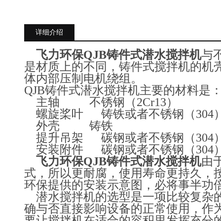
详细介绍
飞力环保QJB铸件式潜水搅拌机
与
是材质上的不同，铸件式搅拌机的机
体内部压制电机绕组。
QJB铸件式潜水搅拌机主要的材料是
主轴 不锈钢（2Cr13）
螺旋桨叶 铸铁或者不锈钢（304
外壳 铸铁
提升吊架 碳钢或者不锈钢（304
安装附件 碳钢或者不锈钢（304
飞力环保QJB铸件式潜水搅拌机
由
式，所以更耐腐，使用寿命更持久，
环保提供的安装示意图，必将事半功
潜水搅拌机的选型是一项比较复杂
确与否直接影响设备的正常使用，作
要让搅拌机在适合的容积里发挥充分