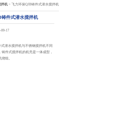
搅拌机
> 飞力环保QJB铸件式潜水搅拌机
B铸件式潜水搅拌机
09-17
：
铸件式潜水搅拌机与不锈钢搅拌机不同
，铸件式搅拌机的机壳是一体成型，
机绕组。