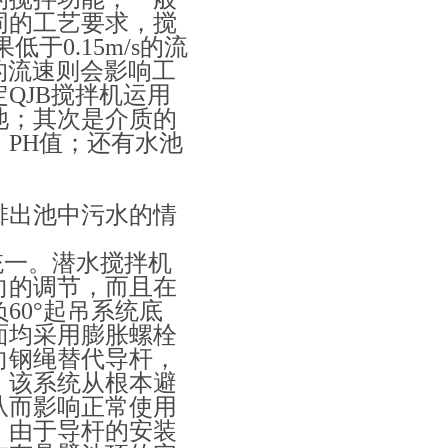
同的工艺要求，搅
果低于0.15m/s的流
s的流速则会影响工
QJB搅拌机运用
池；其次是介质的
PH值；还有水池
出池中污水的情
。
一。潜水搅拌机
向的调节，而且在
60°起吊系统底
面均采用膨胀螺栓
向钢绳替代导杆，
。该系统从根本避
从而影响正常使用
，由于导杆的安装