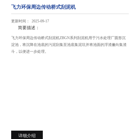
飞力环保周边传动桥式刮泥机
更新时间： 2025-09-17
简要描述：
飞力环保周边传动桥式刮泥机ZBGN系列刮泥机用于污水处理厂圆形沉
淀池，将沉降在池底的污泥刮集至池底集泥坑并将池面的浮渣撇向集渣
斗，以便进一步处理。
详细介绍