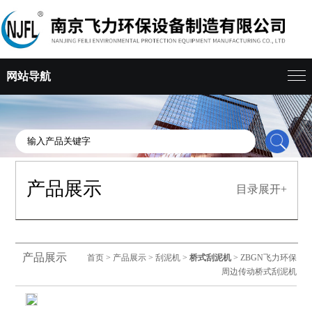
网站导航
产品展示
目录展开+
产品展示
首页
>
产品展示
>
刮泥机
>
桥式刮泥机
> ZBGN飞力环保
周边传动桥式刮泥机