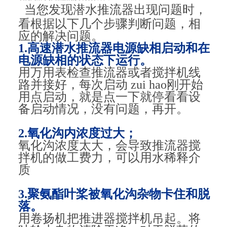
当您发现潜水推流器出现问题时，
看根据以下几个步骤判断问题，相
应的解决问题。
1.高速潜水推流器电源缺相启动和在
电源缺相的状态下运行。
用万用表检查推流器或者搅拌机线
路并接好，每次启动 zui hao刚开始
用点启动，就是点一下就停看看设
备启动情况，没有问题，再开。
2.氧化沟内浓度过大；
氧化沟浓度太大，会导致推流器搅
拌机的做工费力，可以用水稀释介
质
3.聚氨酯叶桨被氧化沟杂物卡住和脱
落。
用卷扬机把推进器搅拌机吊起。将