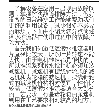
了解设备在应用中出现的故障问
题，掌握解决故障排除方法，做好
设备的日常维护工作能够帮助我们
更好的利用设备，减少很多不必要
的麻烦，下面由小编为您分点简述
潜水推流器在使用过程中的故障排
除方法。
首先我们知道
低速潜水推流器叶
片直径比较大，所以叶片转速不能
太快，由于电机转速都是很快的，
所以推流系列潜水搅拌机必须加装
减速机，减速机有摆线针轮式的减
速机和齿轮箱的减速机，摆线针轮
式的减速机价格相对便宜，性价比
较高，低速潜水推流器适合大部分
的工艺要求，行星齿轮箱的减速机
则用在工艺要求相对较高的地方。
氧化沟潜水推流器的故障排除方法