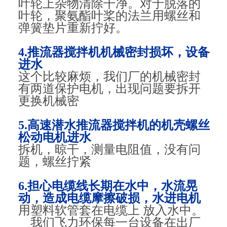
叶轮上杂物清除干净。对于脱落的
叶轮，聚氨酯叶桨的法兰用螺丝和
弹簧垫片重新拧好。
4.推流器搅拌机机械密封损坏，设备
进水
这个比较麻烦，我们厂的机械密封
有两道保护电机，出现问题要拆开
更换机械密
5.
高速潜水推流器
搅拌机的机壳螺丝
松动电机进水
拆机，晾干，测量电阻值，没有问
题，螺丝拧紧
6.担心电缆线长期在水中，水流晃
动，造成电缆摩擦破损，水进电机
用塑料软管套在电缆上 放入水中。
我们飞力环保每一台设备在出厂