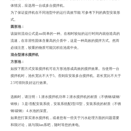
体情况，应选用一台或多台搅拌机。
为了保证提拌机在不同池型中的运行高效节能.可参考下列的典型安装形
式。
圆形池：
该旋转流动公式是zui筒单的一种。在相时较短的运行时间内就创造高的
流速，在非溶性固体含量高的介质中，这是一种高效的搅拌方式。然而
必须注意，较重的物质可能沉积在池底中央。
混合型潜水搅拌机
方形池：
如按下图方式安装搅拌机可在方形池形成高效的搅拌效果。当使用一台
搅拌机时，池长宽比不大于5。否则应安装多台搅拌机。若长宽比不大于
2.5可得到良好运行效果。
选购时，请注明：1.潜水搅拌机功率 2.潜水搅拌机的材质（不锈钢/碳钢/
铸铁） 3.是/否配安装系统，安装系统配I型/II型，安装系统的材质（不锈
钢/碳钢） 4.水池的深度。
如果您打算买潜水搅拌机，或者您有一些关于污水处理方面的问题需要
和我讨论，就与我lian系吧，随时等您的来电。