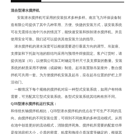
混合型潜水搅拌机
安装潜水搅拌机可采用的安装技术多种多样。南京飞力环保设备制
造有限公司提供了其中几种常用、方便、快捷的安装方式，该安装系统
可在无需排出池中污水的情况下，能快速安装和拆卸潜水搅拌机。并且
使用安全可靠。我们还可以提供其他安装方法的指导。
潜水搅拌机的潜水深度可以根据需要进行垂直方向的调节。吊架座、
支撑架和下托架与池的联结均采用与预埋件焊接固定。客户订货时，请
提供池深（H)，以便我公司加工时确定导杆尺寸及支撑架的数量。安装
系统的材质采用不锈钢（或碳钢）制造。起吊装置除吊架座外，数台搅
拌机可共用一套。为方便搅拌机安装及起吊，应在起吊位置的护栏上开
活动门。
一般情况下每个规格的搅拌机对应一种型式安装系统，如用户有特殊
需要，可另配其它型式安装系统。各型式安装系统其结构有所不同。
QJB型潜水搅拌机运行实况：
和传统长轴搅拌机相比，QJB型潜水搅拌机的优点在于可生产不同的流
向。由搅拌机的不同安装位置，可得到不同效果的多种流动模式。从而
在池中创造更好的流动模式，消除搅拌死角。搅拌机所需要的配套功率
是按池容积大小，介质的密度、粘度和挽排介质深度等确定的，根据其