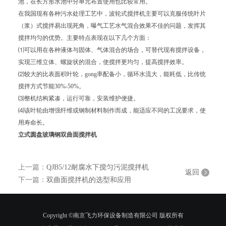
池，在长方形水池中分单元布置使用也比较常用。
在我国现有各种污水处理工艺中，波轮式搅拌机主要可以克服传统叶片
（浆）式搅拌易出现死角，曝气工艺水气混合效果不佳的问题，发挥其
搅拌均匀的优势。主要特点表现在以下几个方面：
⑴可以用在各种液体与固体、气体混合的场合，可替代现有搅拌设备，
实现三维立体、螺旋状的混合，使搅拌更均匀，提高搅拌效率。
⑵较大的比表面积叶轮，gong率配备小，循环水流大，能耗低，比传统
搅拌方式节能30%-50%。
⑶整机结构紧凑，运行可靠，安装维护便捷。
⑷该叶轮由增强纤维或钢制材料制作而成，能适应不同的工况要求，使
用寿命长。
立式圆盘玻璃钢双曲面搅拌机
上一篇：
QJB5/12耐腐水下搅匀污泥搅拌机
返回
下一篇：
双曲面搅拌机的选型和应用
Copyright ©南京飞力环保设备制造有限公司 版权所有