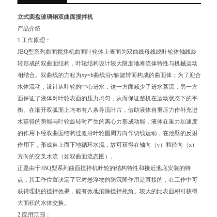
立式圆盘玻璃钢双曲面搅拌机
产品介绍
1.工作原理：
JBQ型系列曲面搅拌机曲面叶轮体上表面为双曲线母线绕叶轮体轴线旋
转形成的双曲面结构，叶轮结构设计较大限度地将流体特性与机械运动
相结合。双曲线的方程为xy=b曲线沿y轴旋转而构成的曲面体；为了迎合
水体流动，设计从叶轮的中心进水，这一方面减少了进水紊流，另一方
面保证了液体对叶轮表面的压力均匀，从而保证整机在运动状态下的平
衡。在渐开双弧面上均布有八条导流叶片，借助液体自重压力作补充进
水获得的势能与叶轮旋转时产生的离心力形成动能，液体在重力加速度
的作用下经双曲面结构过渡沿叶轮圆周方向作切线运动，在池壁的反射
作用下，形成自上而下地循环水流，故可获得在轴向（y）和径向（x）
方向的交叉水流（如双曲面流态图）。
正是由于JBQ型系列曲面搅拌机叶轮的结构特性和接近池底安装的特
点，其工作位置决定了它对悬浮物的防沉降作用是直接的，在工作中可
获得理想的搅拌效果，能有效地消除搅拌死角。较大的比表面积可获得
大面积的水体交换。
2.应用范围：