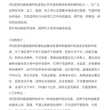
JBQ型系列曲面搅拌机是我公司开发的推荐使用的搅拌机之一。它广泛
运用在环保、化工、能源、轻工等行业需要对液体进行固液、气搅拌混
合的场合，尤其适用在污水处理工艺中的混凝池、调节池、厌氧池、硝
化和反硝化池。
其叶轮结构由导流体、搅拌叶片及传动轴等组成。
3.结构简介：
JBQ型系列曲面搅拌机整机由驱动装置和双曲面叶轮体及安装附件组
成，为了满足用户不同工况条件下的使用，安装分为干式（也称立轴
式）和潜水式两种。干式安装，将驱动装置固定在工作桥上，通过传动
轴将动能传至介质中的叶轮部件，它用于含固率高，水温高，含有磨蚀
性的液体中，由于叶轮具有自动纠偏功能，运行较平稳，减速机噪音小
于60分贝。潜水式安装，可免去桥架，采用潜水动力，利用设备自重定
位，安装灵活方便，适用在水深较深，且水质稳定，不含磨蚀性的水
体，水温不大于40℃，PH值6~9之间，其特点是无噪音，无视觉障碍。
4.工作特点：
JBQ型系列曲面搅拌机作为一种高效搅拌混合设备，适用于各种低黏度
的液体之间、固液、气液之间的混合搅拌；不仅适用于圆形池、方形