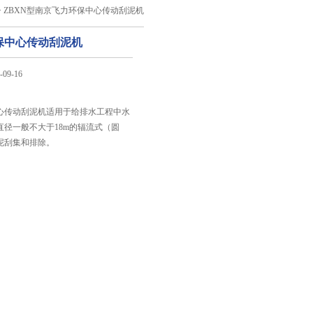
> ZBXN型南京飞力环保中心传动刮泥机
保中心传动刮泥机
09-16
：
心传动刮泥机适用于给排水工程中水
直径一般不大于18m的辐流式（圆
泥刮集和排除。