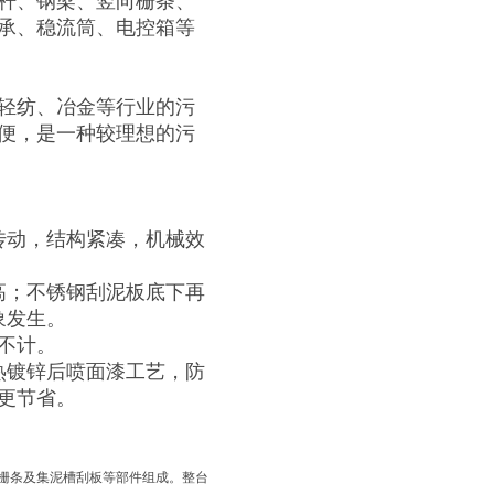
杆、钢梁、竖向栅条、
承、稳流筒、电控箱等
轻纺、冶金等行业的污
便，是一种较理想的污
动，结构紧凑，机械效
；不锈钢刮泥板底下再
象发生。
不计。
镀锌后喷面漆工艺，防
更节省。
栅条及集泥槽刮板等部件组成。整台