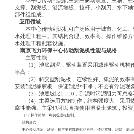
本中心传动刮泥机主要由驱动装置、主轴、栏
支撑、刮泥板、溢流堰板、拉杆、小刮刀、水下轴
部件组组成。
应用领域
本中心传动刮泥机可广泛应用于城市、化工、
水处理工程中。其结构合理、效率高、操作维修方
水处理工程配套设施。
南京飞力环保中心传动刮泥机
性能与规格
主要性能
（1）池底刮泥，驱动装置采用减速驱动机构传
率高；
（2）斜交型刮泥板，连续性好、集泥的效率高
安装刮泥橡胶板，保证刮泥*干净，不会有浮泥现
（3）池底坡比1：10，刮泥时污泥阻力可忽略
（4）主梁选用方钢制作，结构强度大，采用热
腐性能强。主梁也可以直接使用混凝土浇筑，投资
（5）操作简单，可实现远程控制。
结构形式
中心传动浓缩（刮泥）机主要有减速驱动机构、传动立轴、刮臂、浓缩